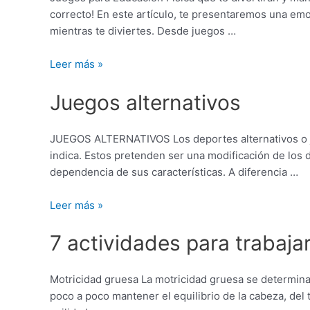
educación
correcto! En este artículo, te presentaremos una em
física
mientras te diviertes. Desde juegos …
que
harán
Leer más »
volar
Juegos
tu
Juegos alternativos
alternativos
imaginación
JUEGOS ALTERNATIVOS Los deportes alternativos o jue
indica. Estos pretenden ser una modificación de los
dependencia de sus características. A diferencia …
Leer más »
7
7 actividades para trabaja
actividades
para
trabajar
Motricidad gruesa La motricidad gruesa se determina
la
poco a poco mantener el equilibrio de la cabeza, del 
motricidad