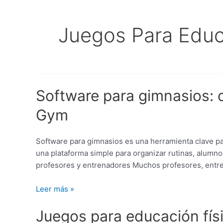
Juegos Para Educ
Software
Software para gimnasios: 
para
gimnasios:
Gym
cómo
organizar
rutinas,
Software para gimnasios es una herramienta clave p
cuotas
una plataforma simple para organizar rutinas, alumn
y
profesores y entrenadores Muchos profesores, entr
alumnos
con
Leer más »
Gestión
Juegos
Gym
Juegos para educación físic
para