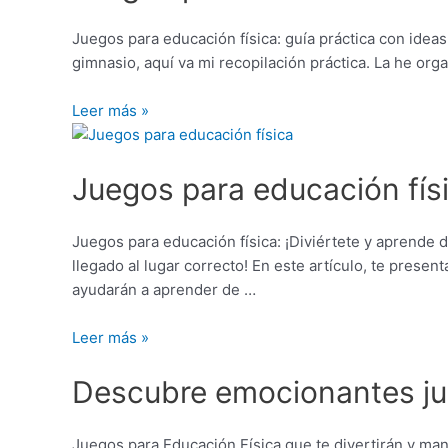
educación
física:
Juegos para educación física: guía práctica con ideas
ideas
gimnasio, aquí va mi recopilación práctica. La he org
y
fichas
Leer más »
listas
Juegos
para
Juegos para educación físi
educación
física:
¡Diviértete
Juegos para educación física: ¡Diviértete y aprende 
y
llegado al lugar correcto! En este artículo, te pres
aprende
ayudarán a aprender de …
de
manera
Leer más »
activa!
Descubre
Descubre emocionantes jue
emocionantes
juegos
para
Juegos para Educación Física que te divertirán y man