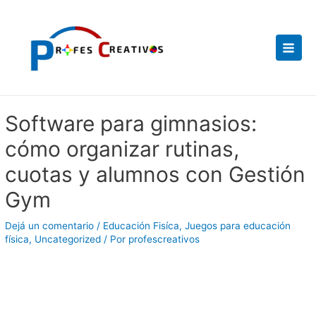
Ir
Navegación
Main
al
de
Men
contenido
entradas
Software para gimnasios:
cómo organizar rutinas,
cuotas y alumnos con Gestión
Gym
Dejá un comentario
/
Educación Fisíca
,
Juegos para educación
física
,
Uncategorized
/ Por
profescreativos